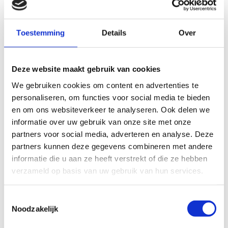
Hebben jullie ook een jaarabonnement?
Toestemming
Details
Over
Ik organiseer dit jaar een personeelsfeest/ teamuitje/
Deze website maakt gebruik van cookies
familiedag. Kan ik bij jullie terecht voor een compleet arrangement?
We gebruiken cookies om content en advertenties te
personaliseren, om functies voor social media te bieden
en om ons websiteverkeer te analyseren. Ook delen we
Ik ben op zoek naar een locatie voor ons bedrijfsevent. Kan dit
informatie over uw gebruik van onze site met onze
bij jullie?
partners voor social media, adverteren en analyse. Deze
partners kunnen deze gegevens combineren met andere
informatie die u aan ze heeft verstrekt of die ze hebben
Ik wil graag langskomen met mijn KBO-vereniging, hebben
verzameld op basis van uw gebruik van hun services.
jullie hier speciale arrangementen voor?
Toestemmingsselectie
Noodzakelijk
Ik wil een kinderfeestje vieren bij Het Aardbeienland. Is dat